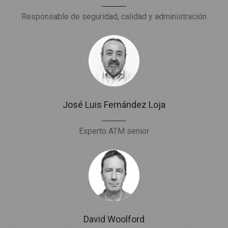
Responsable de seguridad, calidad y administración
José Luis Fernández Loja
Experto ATM senior
David Woolford