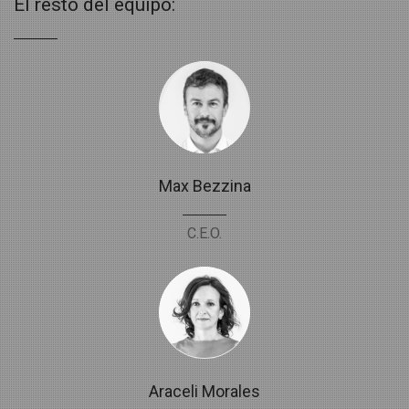
El resto del equipo:
Max Bezzina
C.E.O.
Araceli Morales